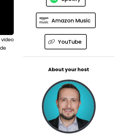
Amazon Music
 video
YouTube
ide
About your host