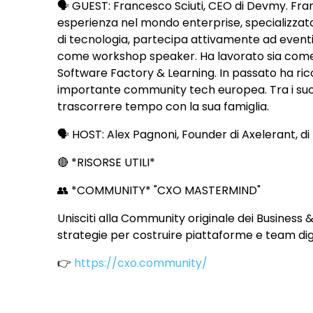
🗣 GUEST: Francesco Sciuti, CEO di Devmy. F
esperienza nel mondo enterprise, specializza
di tecnologia, partecipa attivamente ad event
come workshop speaker. Ha lavorato sia come
Software Factory & Learning. In passato ha ri
importante community tech europea. Tra i suoi 
trascorrere tempo con la sua famiglia.
🗣 HOST: Alex Pagnoni, Founder di Axelerant, di 
🔴 *RISORSE UTILI*
👥 *COMMUNITY* "CXO MASTERMIND"
Unisciti alla Community originale dei Business 
strategie per costruire piattaforme e team digi
👉
https://cxo.community/